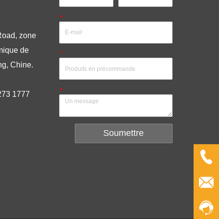
.
*
Road, zone
mique de
*
ng, Chine.
*
273 1777
Soumettre