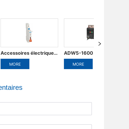
ADW5-1600 Disjoncteur intégré à cadre en plastique
Disjoncteur universel intelligent ADW3-1600
MORE
MORE
ntaires