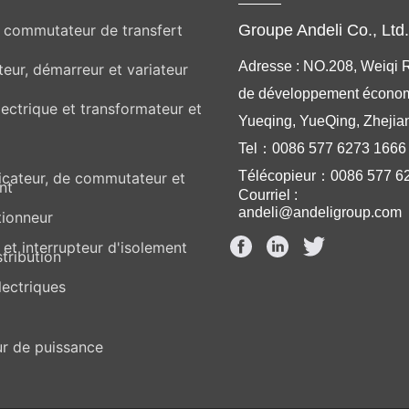
Groupe Andeli Co., Ltd
t commutateur de transfert
Adresse : NO.208, Weiqi 
teur, démarreur et variateur
de développement écono
ectrique et transformateur et
Yueqing, YueQing, Zhejia
Tel：0086 577 6273 1666
Télécopieur：0086 577 6
dicateur, de commutateur et
nt
Courriel :
andeli@andeligroup.com
tionneur
et interrupteur d'isolement
stribution
lectriques
r de puissance