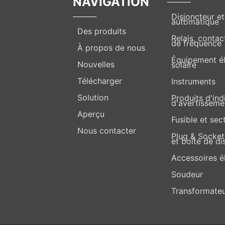
NAVIGATION
Disjoncteur e
automatique
Des produits
Relais, contac
de fréquence
À propos de nous
Équipement él
Nouvelles
solaire
Télécharger
Instruments
Solution
Produits d'in
d'avertisseme
Aperçu
Fusible et sec
Nous contacter
Plug & Socket 
et boîte de di
Accessoires é
Soudeur
Transformateu