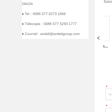
Suiva
24h/24
● Tel：0086 577 6273 1666
● Télécopie：0086 577 5293 1777
● Courriel : andeli@andeligroup.com
Disjoncteur à boîtier moulé série ADM3
Disjoncteur à boîtier moulé série ADM3
RE
MORE
MOR
*
*