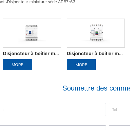
nt :
Disjoncteur miniature série ADB7-63
Disjoncteur à boîtier moulé série ADM3
Accessoires électriques du disjoncteur miniature
E
MORE
MORE
Soumettre des comme