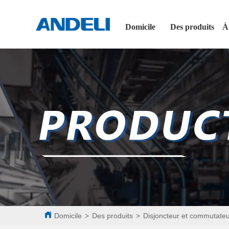
Domicile
Des produits
À
Domicile
>
Des produits
>
Disjoncteur et commutateu