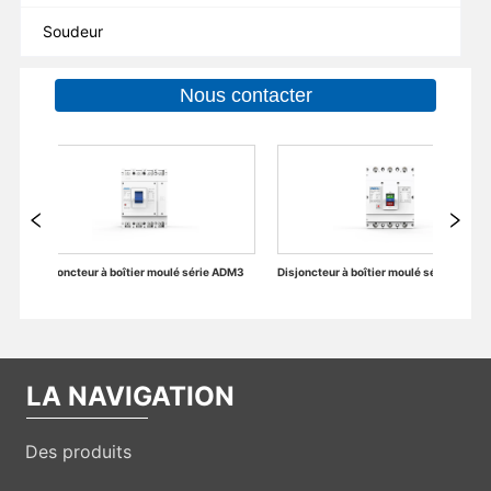
Soudeur
Nous contacter
ier moulé série ADM3
Disjoncteur à boîtier moulé série ADM3
LA NAVIGATION
Des produits