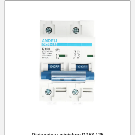
Disjoncteur miniature DZ58-125